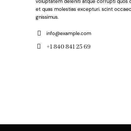
voluptatem deleniti atque corrupti quos 
et quas molestias excepturi. scint occaec
gnissimus.
info@example.com
E-
+1 840 841 25 69
m
Ph
ail:
on
e: