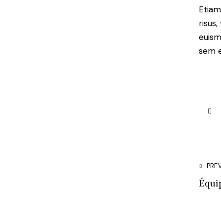
Etiam
risus
euism
sem e
PRE
Équi