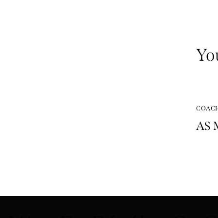
Yo
COAC
AS 