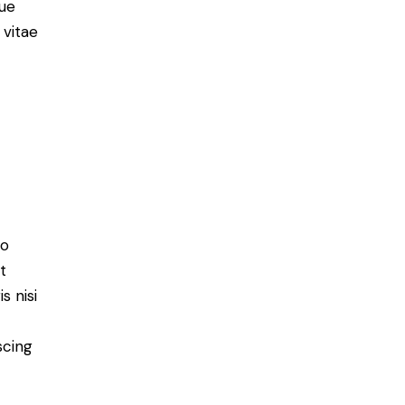
ue
 vitae
do
t
s nisi
scing