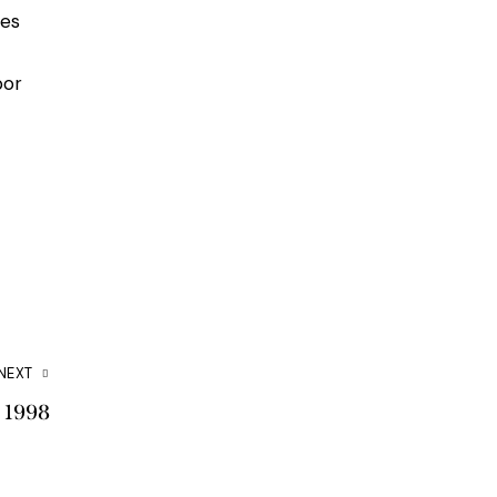
ies
por
NEXT
 1998