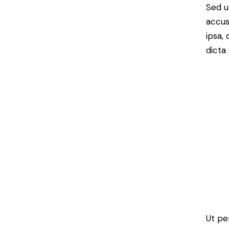
Sed u
accus
ipsa,
dicta 
Ut pe