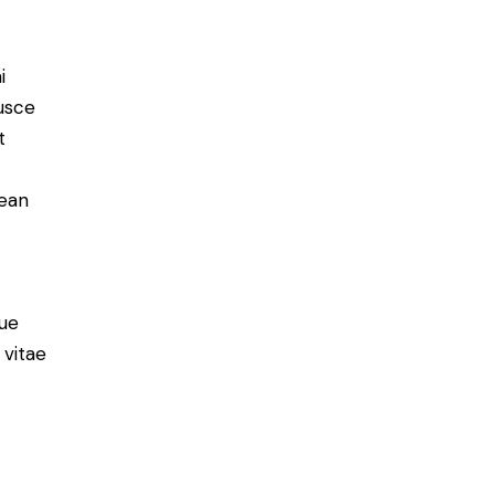
i
Fusce
t
nean
ue
 vitae