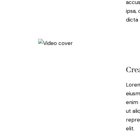
accus
ipsa,
dicta
Crea
Lorem
eiusm
enim 
ut al
repre
elit.