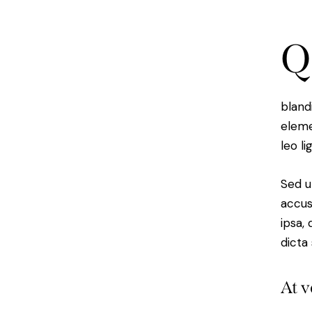
Q
bland
eleme
leo li
Sed u
accus
ipsa,
dicta
At v