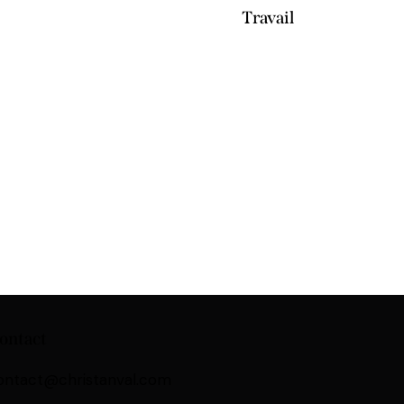
Travail
ontact
ontact@christanval.com