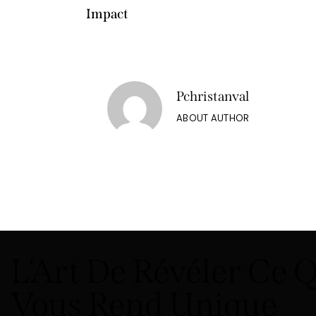
Impact
Pchristanval
ABOUT AUTHOR
L'Art De Révéler Ce 
Vous Rend Unique